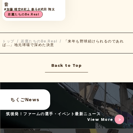
音
#加藤 晴空
#村上 泰斗
#武田 翔太
若鷹たちのBe.Real
トップ
/
若鷹たちのBe.Real
/
「来年も野球続けられるのであれ
ば…」地元球場で深めた決意
Back to Top
ちくごNews
筑後発！ファームの選手・イベント最新ニュース
View More