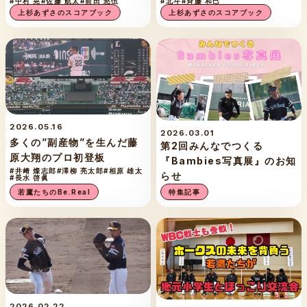
#中村 晃
#佐藤 航太
#前田 悠伍
#北斗
#斉藤 和巳
上杉あずさのスコアブック
上杉あずさのスコアブック
2026.05.16
2026.03.01
多くの”副産物”を生んだ藤
第2回みんなでつくる
原大翔のプロ初登板
『Bambies写真展』のお知
#井﨑 燦志郎
#澤柳 亮太郎
#相原 雄太
らせ
#長水 啓眞
若鷹たちのBe.Real
特集記事
2026.02.22