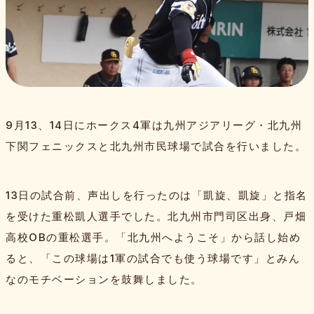
特集記事
Bambiesとは
取材班一覧
お問い合わせ・運営会社
プライバシーポリシー
9月13、14日にホークス4軍は九州アジアリーグ・北九州
よくある質問
サイトマップ
スポンサー
下関フェニックスと北九州市民球場で試合を行いました。
13日の試合前、声出しを行ったのは「凱旋、凱旋」と指名
を受けた重松凱人選手でした。北九州市門司区出身、戸畑
高校OBの重松選手。「北九州へようこそ」から話し始め
ると、「この球場は1軍の試合でも使う球場です」とみん
なのモチベーションを鼓舞しました。