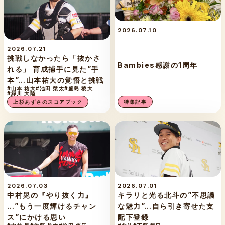
2026.07.10
2026.07.21
挑戦しなかったら「抜かさ
Bambies感謝の1周年
れる」 育成捕手に見た”手
本”…山本祐大の覚悟と挑戦
#山本 祐大
#池田 栞太
#盛島 稜大
#緑川 大陸
上杉あずさのスコアブック
特集記事
2026.07.03
2026.07.01
中村晃の『やり抜く力』
キラリと光る北斗の”不思議
…”もう一度輝けるチャン
な魅力”…自ら引き寄せた支
ス”にかける思い
配下登録