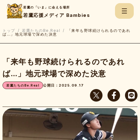
若鷹の「いま」に会える場所
若鷹応援メディア Bambies
トップ
/
若鷹たちのBe.Real
/
「来年も野球続けられるのであれ
ば…」地元球場で深めた決意
検
索:
「来年も野球続けられるのであれ
ちくごNews
ば…」地元球場で深めた決意
公開日：2025.09.17
若鷹たちのBe.Real
若鷹Game Report
若鷹たちのBe.Real
上杉あずさのスコアブック
若鷹応援チャンネル