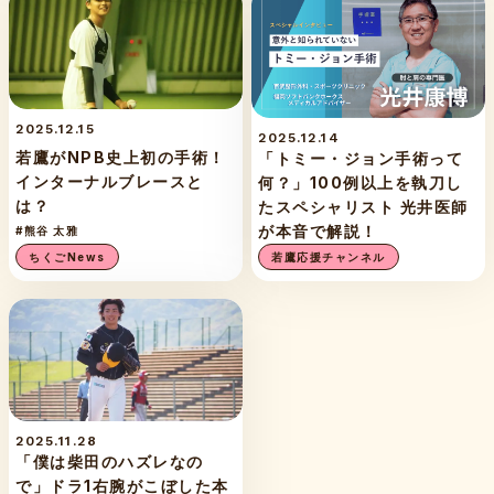
2025.12.15
2025.12.14
若鷹がNPB史上初の手術！
「トミー・ジョン手術って
インターナルブレースと
何？」100例以上を執刀し
は？
たスペシャリスト 光井医師
が本音で解説！
#熊谷 太雅
ちくごNews
若鷹応援チャンネル
2025.11.28
「僕は柴田のハズレなの
で」ドラ1右腕がこぼした本