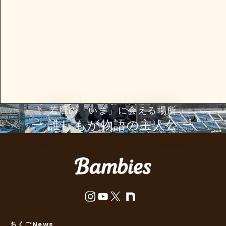
若鷹の「いま」に会える場所
ー 誰しもが物語の主⼈公 ー
ちくごNews