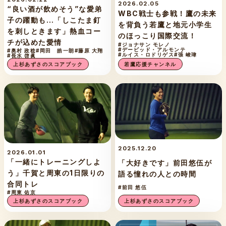
2026.02.05
“良い酒が飲めそう”な愛弟
WBC戦士も参戦！鷹の未来
子の躍動も…「しこたま釘
を背負う若鷹と地元小学生
を刺しときます」熱血コー
のほっこり国際交流！
チが込めた愛情
#ジョナサン モレノ
#デービッド・アルモンテ
#奥村 政稔
#岡田 皓一朗
#藤原 大翔
#ルイス・ロドリゲス
#張 峻瑋
#長水 啓眞
若鷹応援チャンネル
上杉あずさのスコアブック
2025.12.20
2026.01.01
「一緒にトレーニングしよ
「大好きです」前田悠伍が
う」千賀と周東の1日限りの
語る憧れの人との時間
合同トレ
#前田 悠伍
#周東 佑京
上杉あずさのスコアブック
上杉あずさのスコアブック