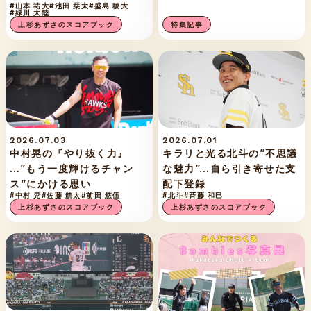
#山本 祐大
#池田 栞太
#盛島 稜大
#緑川 大陸
上杉あずさのスコアブック
特集記事
2026.07.03
2026.07.01
中村晃の『やり抜く力』
キラリと光る北斗の”不思議
…”もう一度輝けるチャン
な魅力”…自ら引き寄せた支
ス”にかける思い
配下登録
#中村 晃
#佐藤 航太
#前田 悠伍
#北斗
#斉藤 和巳
上杉あずさのスコアブック
上杉あずさのスコアブック