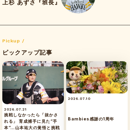
上杉 あずさ『班長』
Pickup /
ピックアップ記事
2026.07.10
2026.07.21
挑戦しなかったら「抜かさ
Bambies感謝の1周年
れる」 育成捕手に見た”手
本”…山本祐大の覚悟と挑戦