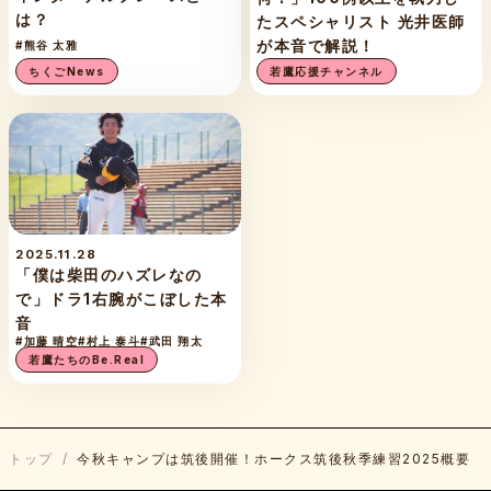
は？
たスペシャリスト 光井医師
が本音で解説！
#熊谷 太雅
ちくごNews
若鷹応援チャンネル
2025.11.28
「僕は柴田のハズレなの
で」ドラ1右腕がこぼした本
音
#加藤 晴空
#村上 泰斗
#武田 翔太
若鷹たちのBe.Real
トップ
/
今秋キャンプは筑後開催！ホークス筑後秋季練習2025概要