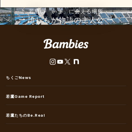
若鷹の「いま」に会える場所
ー 誰しもが物語の主⼈公 ー
ちくごNews
若鷹Game Report
若鷹たちのBe.Real