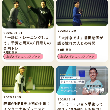
2025.12.20
2026.01.01
「一緒にトレーニングしよ
「大好きです」前田悠伍が
う」千賀と周東の1日限りの
語る憧れの人との時間
合同トレ
#前田 悠伍
#周東 佑京
上杉あずさのスコアブック
上杉あずさのスコアブック
2025.12.15
2025.12.14
若鷹がNPB史上初の手術！
「トミー・ジョン手術って
インターナルブレースと
何？」100例以上を執刀し