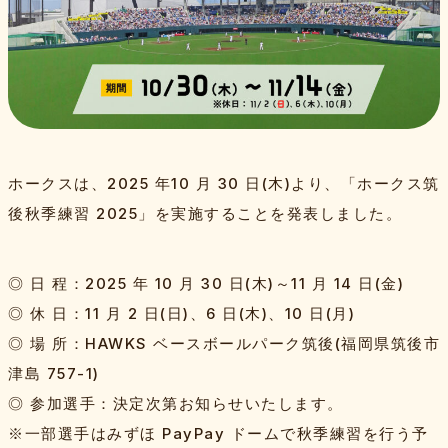
特集記事
Bambiesとは
取材班一覧
お問い合わせ・運営会社
プライバシーポリシー
よく
ホークスは、2025 年10 月 30 日(木)より、「ホークス筑
スポンサー
後秋季練習 2025」を実施することを発表しました。
◎ 日 程：2025 年 10 月 30 日(木)～11 月 14 日(金)
◎ 休 日：11 月 2 日(日)、6 日(木)、10 日(月)
◎ 場 所：HAWKS ベースボールパーク筑後(福岡県筑後市
津島 757-1)
◎ 参加選手：決定次第お知らせいたします。
※一部選手はみずほ PayPay ドームで秋季練習を行う予