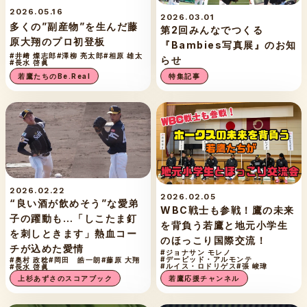
2026.05.16
2026.03.01
多くの”副産物”を生んだ藤
第2回みんなでつくる
原大翔のプロ初登板
『Bambies写真展』のお知
#井﨑 燦志郎
#澤柳 亮太郎
#相原 雄太
らせ
#長水 啓眞
若鷹たちのBe.Real
特集記事
2026.02.22
2026.02.05
“良い酒が飲めそう”な愛弟
WBC戦士も参戦！鷹の未来
子の躍動も…「しこたま釘
を背負う若鷹と地元小学生
を刺しときます」熱血コー
のほっこり国際交流！
チが込めた愛情
#ジョナサン モレノ
#デービッド・アルモンテ
#奥村 政稔
#岡田 皓一朗
#藤原 大翔
#ルイス・ロドリゲス
#張 峻瑋
#長水 啓眞
若鷹応援チャンネル
上杉あずさのスコアブック