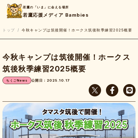
若鷹の「いま」に会える場所
若鷹応援メディア Bambies
トップ
/
今秋キャンプは筑後開催！ホークス筑後秋季練習2025概要
検
今秋キャンプは筑後開催！ホークス
索:
筑後秋季練習2025概要
ちくごNews
公開日：2025.10.17
ちくごNews
若鷹Game Report
若鷹たちのBe.Real
上杉あずさのスコアブック
若鷹応援チャンネル