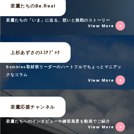
若鷹たちのBe.Real
若鷹たちの「いま」に迫る、想いと挑戦のストーリー
View More
上杉あずさのｽｺｱﾌﾞｯｸ
Bambies取材班リーダーのハートフルでちょっとマニアッ
クなコラム
View More
若鷹応援チャンネル
若鷹たちへのインタビューや練習風景を動画でご紹介
View More