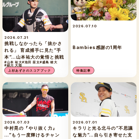
2026.07.10
2026.07.21
挑戦しなかったら「抜かさ
Bambies感謝の1周年
れる」 育成捕手に見た”手
本”…山本祐大の覚悟と挑戦
#山本 祐大
#池田 栞太
#盛島 稜大
#緑川 大陸
上杉あずさのスコアブック
特集記事
2026.07.03
2026.07.01
中村晃の『やり抜く力』
キラリと光る北斗の”不思議
…”もう一度輝けるチャン
な魅力”…自ら引き寄せた支