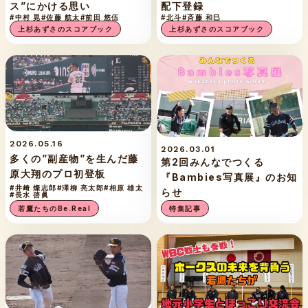
ス”にかける思い
配下登録
#中村 晃
#佐藤 航太
#前田 悠伍
#北斗
#斉藤 和巳
上杉あずさのスコアブック
上杉あずさのスコアブック
2026.05.16
2026.03.01
多くの”副産物”を生んだ藤
第2回みんなでつくる
原大翔のプロ初登板
『Bambies写真展』のお知
#井﨑 燦志郎
#澤柳 亮太郎
#相原 雄太
らせ
#長水 啓眞
若鷹たちのBe.Real
特集記事