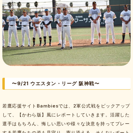
特集記事
Bambiesとは
取材班一覧
お問い合わせ・運営会社
プライバシーポリシー
よくある質問
サイトマップ
スポンサー
〜9/21 ウエスタン・リーグ 阪神戦〜
若鷹応援サイトBambiesでは、2軍公式戦をピックアップ
して、【かわら版】風にレポートしていきます。活躍した
選手はもちろん、悔しい思いや様々な決意を持ってプレー
する若鷹たちの姿も見守り、寄り添える、そんなレポート