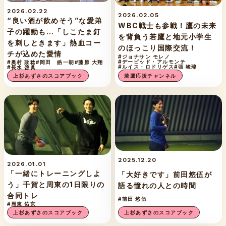
2026.02.22
2026.02.05
“良い酒が飲めそう”な愛弟
WBC戦士も参戦！鷹の未来
子の躍動も…「しこたま釘
を背負う若鷹と地元小学生
を刺しときます」熱血コー
のほっこり国際交流！
チが込めた愛情
#ジョナサン モレノ
#デービッド・アルモンテ
#奥村 政稔
#岡田 皓一朗
#藤原 大翔
#ルイス・ロドリゲス
#張 峻瑋
#長水 啓眞
若鷹応援チャンネル
上杉あずさのスコアブック
2025.12.20
2026.01.01
「一緒にトレーニングしよ
「大好きです」前田悠伍が
う」千賀と周東の1日限りの
語る憧れの人との時間
合同トレ
#前田 悠伍
#周東 佑京
上杉あずさのスコアブック
上杉あずさのスコアブック