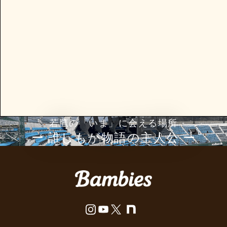
若鷹の「いま」に会える場所
ー 誰しもが物語の主⼈公 ー