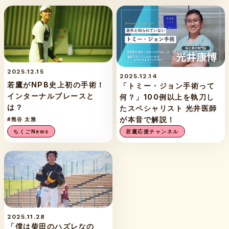
2025.12.15
2025.12.14
若鷹がNPB史上初の手術！
「トミー・ジョン手術って
インターナルブレースと
何？」100例以上を執刀し
は？
たスペシャリスト 光井医師
が本音で解説！
#熊谷 太雅
ちくごNews
若鷹応援チャンネル
2025.11.28
「僕は柴田のハズレなの