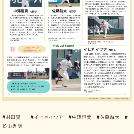
#村田賢一 #イヒネイツア #中澤恒貴 #佐藤航太 #
松山秀明