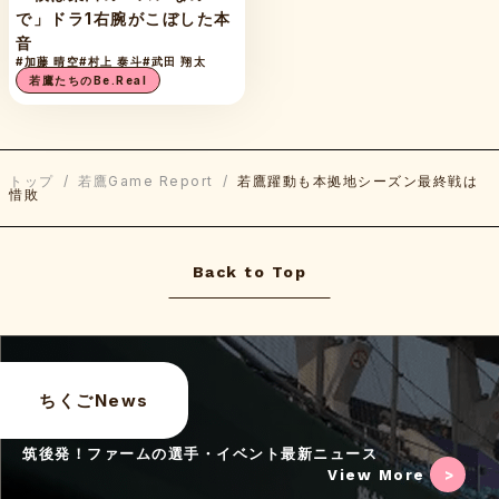
で」ドラ1右腕がこぼした本
音
#加藤 晴空
#村上 泰斗
#武田 翔太
若鷹たちのBe.Real
トップ
/
若鷹Game Report
/
若鷹躍動も本拠地シーズン最終戦は
惜敗
Back to Top
ちくごNews
筑後発！ファームの選手・イベント最新ニュース
View More