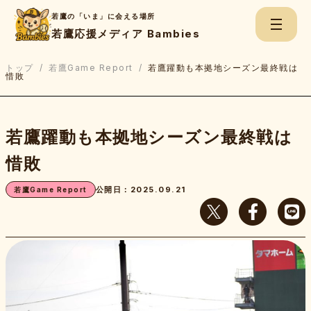
若鷹の「いま」に会える場所
若鷹応援メディア Bambies
トップ
/
若鷹Game Report
/
若鷹躍動も本拠地シーズン最終戦は
惜敗
検
索:
若鷹躍動も本拠地シーズン最終戦は
ちくごNews
惜敗
公開日：2025.09.21
若鷹Game Report
若鷹Game Report
若鷹たちのBe.Real
上杉あずさのスコアブック
若鷹応援チャンネル