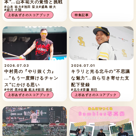
本”…山本祐大の覚悟と挑戦
#山本 祐大
#池田 栞太
#盛島 稜大
#緑川 大陸
上杉あずさのスコアブック
特集記事
2026.07.03
2026.07.01
中村晃の『やり抜く力』
キラリと光る北斗の”不思議
…”もう一度輝けるチャン
な魅力”…自ら引き寄せた支
ス”にかける思い
配下登録
#中村 晃
#佐藤 航太
#前田 悠伍
#北斗
#斉藤 和巳
上杉あずさのスコアブック
上杉あずさのスコアブック