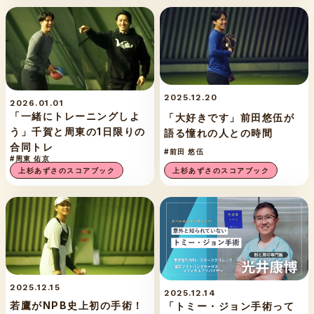
2025.12.20
2026.01.01
「一緒にトレーニングしよ
「大好きです」前田悠伍が
う」千賀と周東の1日限りの
語る憧れの人との時間
合同トレ
#前田 悠伍
#周東 佑京
上杉あずさのスコアブック
上杉あずさのスコアブック
2025.12.15
2025.12.14
若鷹がNPB史上初の手術！
「トミー・ジョン手術って