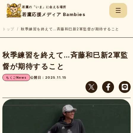
若鷹の「いま」に会える場所
若鷹応援メディア Bambies
トップ
/
秋季練習を終えて…斉藤和巳新2軍監督が期待すること
検
秋季練習を終えて…斉藤和巳新2軍監
索:
督が期待すること
ちくごNews
公開日：2025.11.15
ちくごNews
若鷹Game Report
若鷹たちのBe.Real
上杉あずさのスコアブック
若鷹応援チャンネル