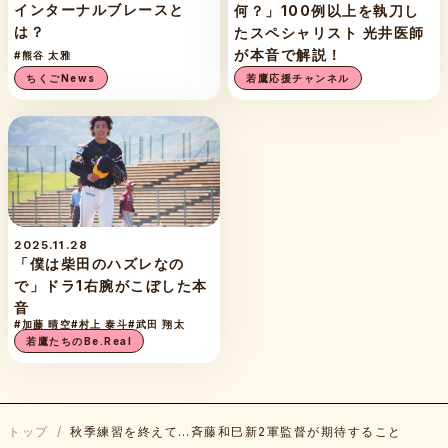
インターナルブレースと
何？」100例以上を執刀し
は？
たスペシャリスト 光井医師
が本音で解説！
#熊谷 太雅
ちくごNews
若鷹応援チャンネル
2025.11.28
「僕は柴田のハズレなの
で」ドラ1右腕がこぼした本
音
#加藤 晴空
#村上 泰斗
#武田 翔太
若鷹たちのBe.Real
トップ
/
秋季練習を終えて…斉藤和巳新2軍監督が期待すること