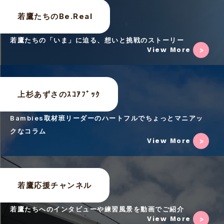
若鷹たちのBe.Real
若鷹たちの「いま」に迫る、想いと挑戦のストーリー
View More
上杉あずさのｽｺｱﾌﾞｯｸ
Bambies取材班リーダーのハートフルでちょっとマニアッ
クなコラム
View More
若鷹応援チャンネル
若鷹たちへのインタビューや練習風景を動画でご紹介
View More