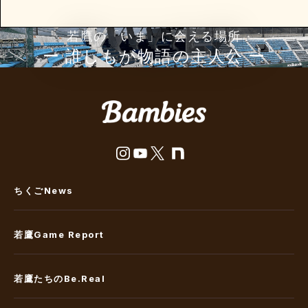
若鷹の「いま」に会える場所
ー 誰しもが物語の主⼈公 ー
ちくごNews
若鷹Game Report
若鷹たちのBe.Real