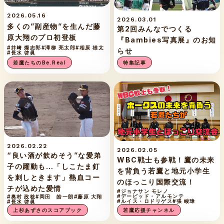
2026.05.16
2026.03.01
多くの”副産物”を生んだ藤
第2回みんなでつくる
原大翔のプロ初登板
『Bambies写真展』のお知
#井﨑 燦志郎
#澤柳 亮太郎
#相原 雄太
らせ
#長水 啓眞
若鷹たちのBe.Real
特集記事
2026.02.22
2026.02.05
“良い酒が飲めそう”な愛弟
WBC戦士も参戦！鷹の未来
子の躍動も…「しこたま釘
を背負う若鷹と地元小学生
を刺しときます」熱血コー
のほっこり国際交流！
チが込めた愛情
#ジョナサン モレノ
#デービッド・アルモンテ
#奥村 政稔
#岡田 皓一朗
#藤原 大翔
#ルイス・ロドリゲス
#張 峻瑋
#長水 啓眞
若鷹応援チャンネル
上杉あずさのスコアブック