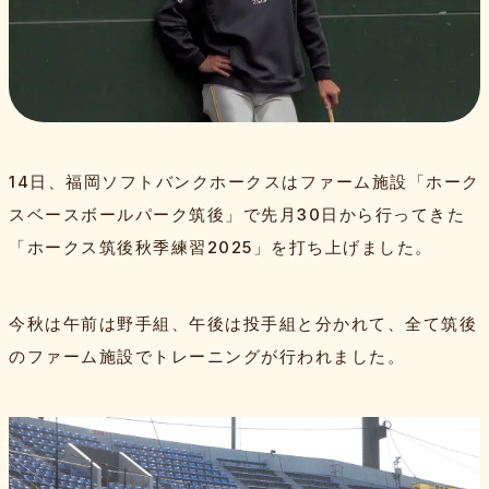
特集記事
Bambiesとは
14日、福岡ソフトバンクホークスはファーム施設「ホーク
取材班一覧
お問い合わせ・運営会社
プライバシーポリシー
よくある質問
サイトマップ
スポンサー
スベースボールパーク筑後」で先月30日から行ってきた
「ホークス筑後秋季練習2025」を打ち上げました。
今秋は午前は野手組、午後は投手組と分かれて、全て筑後
のファーム施設でトレーニングが行われました。