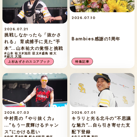
2026.07.10
2026.07.21
挑戦しなかったら「抜かさ
Bambies感謝の1周年
れる」 育成捕手に見た”手
本”…山本祐大の覚悟と挑戦
#山本 祐大
#池田 栞太
#盛島 稜大
#緑川 大陸
上杉あずさのスコアブック
特集記事
2026.07.03
2026.07.01
中村晃の『やり抜く力』
キラリと光る北斗の”不思議
…”もう一度輝けるチャン
な魅力”…自ら引き寄せた支
ス”にかける思い
配下登録
#中村 晃
#佐藤 航太
#前田 悠伍
#北斗
#斉藤 和巳