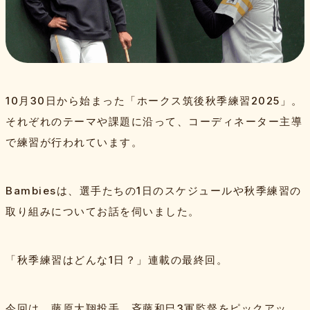
特集記事
Bambiesとは
10月30日から始まった「ホークス筑後秋季練習2025」。
取材班一覧
お問い合わせ・運営会社
プライバシーポリシー
それぞれのテーマや課題に沿って、コーディネーター主導
よくある質問
サイトマップ
スポンサー
で練習が行われています。
Bambiesは、選手たちの1日のスケジュールや秋季練習の
取り組みについてお話を伺いました。
「秋季練習はどんな1日？」連載の最終回。
今回は、藤原大翔投手、斉藤和巳3軍監督をピックアッ