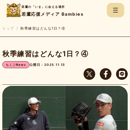
若鷹の「いま」に会える場所
若鷹応援メディア Bambies
トップ
/
秋季練習はどんな1日？④
検
秋季練習はどんな1日？④
索:
ちくごNews
公開日：2025.11.13
ちくごNews
若鷹Game Report
若鷹たちのBe.Real
上杉あずさのスコアブック
若鷹応援チャンネル