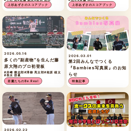
上杉あずさのスコアブック
上杉あずさのスコアブック
2026.05.16
2026.03.01
多くの”副産物”を生んだ藤
第2回みんなでつくる
原大翔のプロ初登板
『Bambies写真展』のお知
#井﨑 燦志郎
#澤柳 亮太郎
#相原 雄太
らせ
#長水 啓眞
若鷹たちのBe.Real
特集記事
2026.02.22