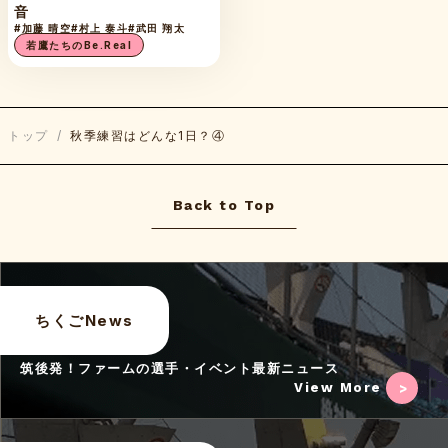
音
#加藤 晴空
#村上 泰斗
#武田 翔太
若鷹たちのBe.Real
トップ
/
秋季練習はどんな1日？④
Back to Top
ちくごNews
筑後発！ファームの選手・イベント最新ニュース
View More