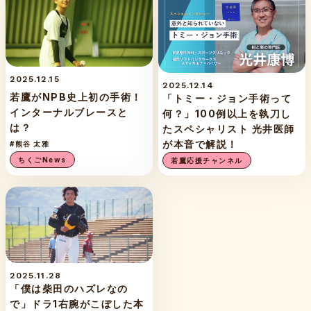
2025.12.15
2025.12.14
若鷹がNPB史上初の手術！
「トミー・ジョン手術って
インターナルブレースと
何？」100例以上を執刀し
は？
たスペシャリスト 光井医師
が本音で解説！
#熊谷 太雅
ちくごNews
若鷹応援チャンネル
2025.11.28
「僕は柴田のハズレなの
で」ドラ1右腕がこぼした本