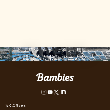
若鷹の「いま」に会える場所
ー 誰しもが物語の主⼈公 ー
ちくごNews