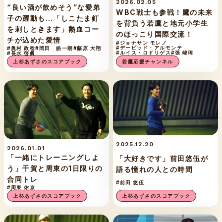
2026.02.05
“良い酒が飲めそう”な愛弟
WBC戦士も参戦！鷹の未来
子の躍動も…「しこたま釘
を背負う若鷹と地元小学生
を刺しときます」熱血コー
のほっこり国際交流！
チが込めた愛情
#ジョナサン モレノ
#デービッド・アルモンテ
#奥村 政稔
#岡田 皓一朗
#藤原 大翔
#ルイス・ロドリゲス
#張 峻瑋
#長水 啓眞
若鷹応援チャンネル
上杉あずさのスコアブック
2025.12.20
2026.01.01
「一緒にトレーニングしよ
「大好きです」前田悠伍が
う」千賀と周東の1日限りの
語る憧れの人との時間
合同トレ
#前田 悠伍
#周東 佑京
上杉あずさのスコアブック
上杉あずさのスコアブック