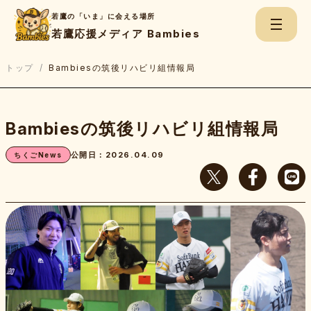
若鷹の「いま」に会える場所
若鷹応援メディア Bambies
トップ
/
Bambiesの筑後リハビリ組情報局
検
Bambiesの筑後リハビリ組情報局
索:
ちくごNews
公開日：2026.04.09
ちくごNews
若鷹Game Report
若鷹たちのBe.Real
上杉あずさのスコアブック
若鷹応援チャンネル