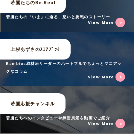
若鷹たちのBe.Real
若鷹たちの「いま」に迫る、想いと挑戦のストーリー
View More
上杉あずさのｽｺｱﾌﾞｯｸ
Bambies取材班リーダーのハートフルでちょっとマニアッ
クなコラム
View More
若鷹応援チャンネル
若鷹たちへのインタビューや練習風景を動画でご紹介
View More