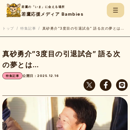
若鷹の「いま」に会える場所
若鷹応援メディア Bambies
トップ
/
特集記事
/
真砂勇介”3度目の引退試合” 語る次の夢とは…
検
真砂勇介”3度目の引退試合” 語る次
索:
の夢とは…
ちくごNews
公開日：2025.12.16
特集記事
若鷹Game Report
若鷹たちのBe.Real
上杉あずさのスコアブック
若鷹応援チャンネル