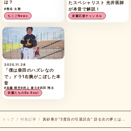
は？
たスペシャリスト 光井医師
が本音で解説！
#熊谷 太雅
ちくごNews
若鷹応援チャンネル
2025.11.28
「僕は柴田のハズレなの
で」ドラ1右腕がこぼした本
音
#加藤 晴空
#村上 泰斗
#武田 翔太
若鷹たちのBe.Real
トップ
/
特集記事
/
真砂勇介”3度目の引退試合” 語る次の夢とは…