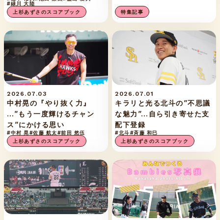
#緑川 大陸
上杉あずさのスコアブック
特集記事
2026.07.03
2026.07.01
中村晃の『やり抜く力』
キラリと光る北斗の”不思議
…”もう一度輝けるチャン
な魅力”…自ら引き寄せた支
ス”にかける思い
配下登録
#中村 晃
#佐藤 航太
#前田 悠伍
#北斗
#斉藤 和巳
上杉あずさのスコアブック
上杉あずさのスコアブック