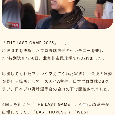
特集記事
Bambiesとは
「THE LAST GAME 2025」──。
取材班一覧
お問い合わせ・運営会社
プライバシーポリシー
よくある質問
サイトマップ
スポンサー
現役引退を決断したプロ野球選手のセレモニーを兼ね
た“特別試合”が6日、北九州市民球場で行われました。
応援してくれたファンや支えてくれた家族に、最後の雄姿
を見せる場所として、スカイA主催、日本プロ野球OBク
ラブ、日本プロ野球選手会の協力の下で開催されました。
4回目を迎えた「THE LAST GAME」。今年は23選手が
出場しました。「EAST HOPES」と「WEST