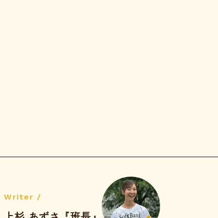
Writer /
上杉 あずさ『班長』