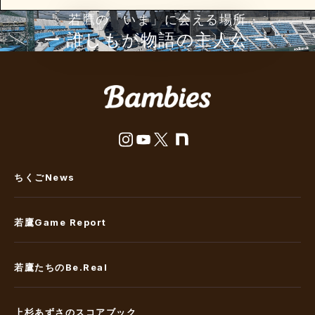
若鷹の「いま」に会える場所
ー 誰しもが物語の主⼈公 ー
ちくごNews
若鷹Game Report
若鷹たちのBe.Real
上杉あずさのスコアブック