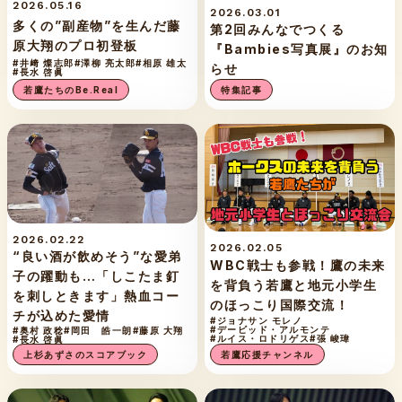
2026.05.16
2026.03.01
多くの”副産物”を生んだ藤
第2回みんなでつくる
原大翔のプロ初登板
『Bambies写真展』のお知
#井﨑 燦志郎
#澤柳 亮太郎
#相原 雄太
らせ
#長水 啓眞
若鷹たちのBe.Real
特集記事
2026.02.22
2026.02.05
“良い酒が飲めそう”な愛弟
WBC戦士も参戦！鷹の未来
子の躍動も…「しこたま釘
を背負う若鷹と地元小学生
を刺しときます」熱血コー
のほっこり国際交流！
チが込めた愛情
#ジョナサン モレノ
#デービッド・アルモンテ
#奥村 政稔
#岡田 皓一朗
#藤原 大翔
#ルイス・ロドリゲス
#張 峻瑋
#長水 啓眞
若鷹応援チャンネル
上杉あずさのスコアブック