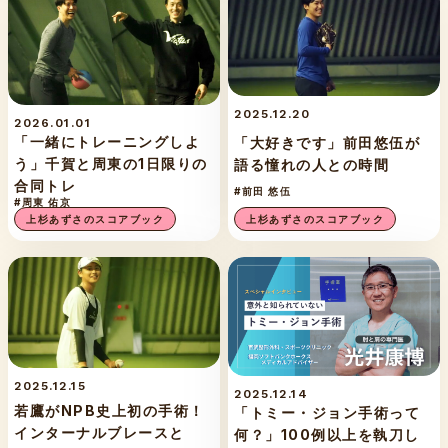
2025.12.20
2026.01.01
「一緒にトレーニングしよ
「大好きです」前田悠伍が
う」千賀と周東の1日限りの
語る憧れの人との時間
合同トレ
#前田 悠伍
#周東 佑京
上杉あずさのスコアブック
上杉あずさのスコアブック
2025.12.15
2025.12.14
若鷹がNPB史上初の手術！
「トミー・ジョン手術って
インターナルブレースと
何？」100例以上を執刀し