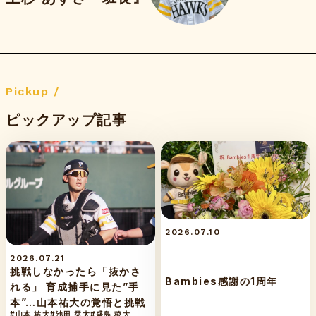
Pickup /
ピックアップ記事
2026.07.10
2026.07.21
挑戦しなかったら「抜かさ
Bambies感謝の1周年
れる」 育成捕手に見た”手
本”…山本祐大の覚悟と挑戦
#山本 祐大
#池田 栞太
#盛島 稜大