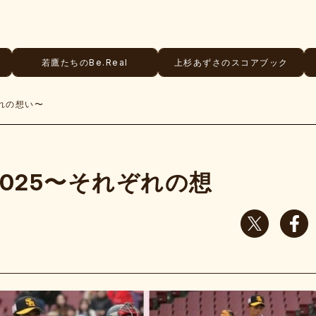
若鷹たちのBe.Real
上杉あずさのスコアブック
れの想い〜
検
索:
ちくごN
025〜それぞれの想
若鷹Gam
若鷹たちの
上杉あず
若鷹応援