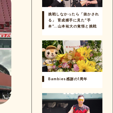
挑戦しなかったら「抜かされ
る」 育成捕手に見た”手
本”…山本祐大の覚悟と挑戦
esとは
覧
お問い合わせ・運営会社
プライバシーポリシー
よくある質問
サイトマップ
ー
Bambies感謝の1周年