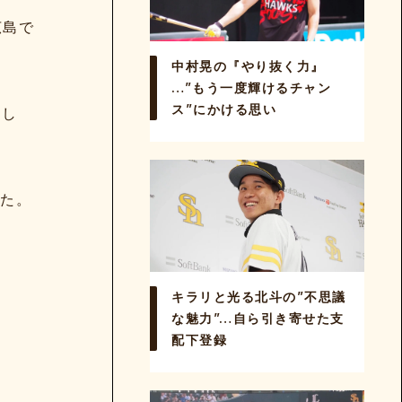
広島で
中村晃の『やり抜く力』
…”もう一度輝けるチャン
ス”にかける思い
まし
した。
キラリと光る北斗の”不思議
な魅力”…自ら引き寄せた支
配下登録