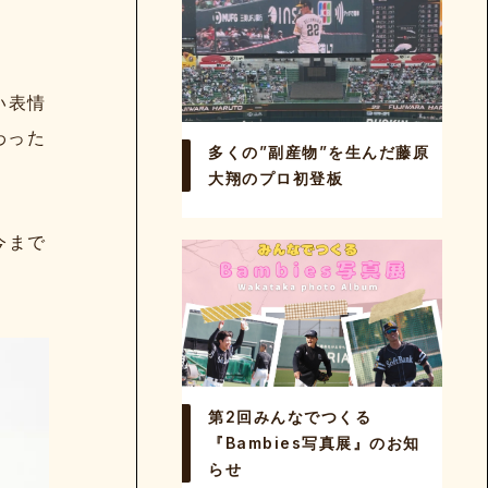
い表情
わった
多くの”副産物”を生んだ藤原
大翔のプロ初登板
今まで
第2回みんなでつくる
『Bambies写真展』のお知
らせ