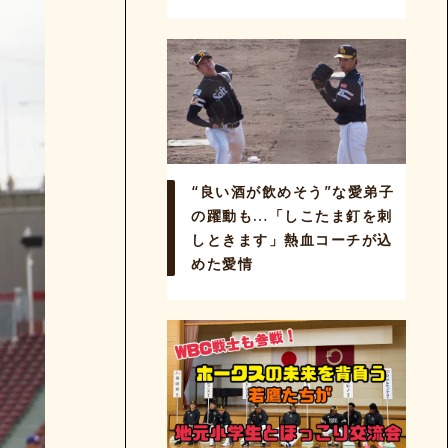
“良い酒が飲めそう”な愛弟子
の躍動も…「しこたま釘を刺
しときます」熱血コーチが込
めた愛情