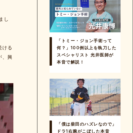
まし
「トミー・ジョン手術って
続ける
何？」100例以上を執刀した
スペシャリスト 光井医師が
が、興
本音で解説！
「僕は柴田のハズレなので」
ドラ1右腕がこぼした本音