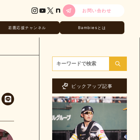
お問い合わせ
若鷹応援チャンネル
Bambiesとは
検
ews
索:
ピックアップ記事
e Report
Be.Real
さのスコアブック
チャンネル