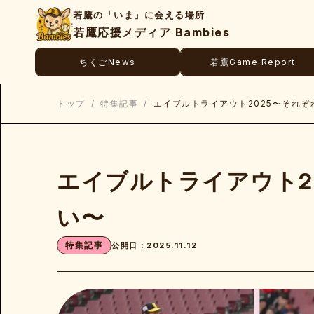
若鷹の「いま」に会える場所
若鷹応援メディア Bambies
ちくごNews
若鷹Game Report
トップ
/
特集記事
/
エイブルトライアウト2025〜それぞ
エイブルトライアウト2
い〜
特集記事
公開日：2025.11.12