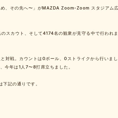
挑め、その先へ〜」がMAZDA Zoom-Zoom スタジアム
4名のスカウト、そして4174名の観衆が見守る中で行われ
人と対戦。カウントは0ボール、0ストライクから行いま
、今年は1人7〜8打席立ちました。
は下記の通りです。